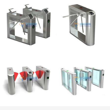
桥式直角指纹三辊闸
桥式侧面圆弧三辊闸
桥式侧面圆弧翼闸
桥式速通门