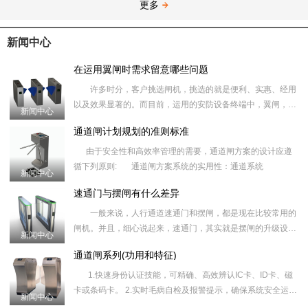
更多
新闻中心
在运用翼闸时需求留意哪些问题
许多时分，客户挑选闸机，挑选的就是便利、实惠、经用
以及效果显著的。而目前，运用的安防设备终端中，翼闸，是
新闻中心
运用起来最为便利，也
通道闸计划规划的准则标准
由于安全性和高效率管理的需要，通道闸方案的设计应遵
循下列原则: 通道闸方案系统的实用性：通道系统
新闻中心
速通门与摆闸有什么差异
一般来说，人行通道速通门和摆闸，都是现在比较常用的
闸机。并且，细心说起来，速通门，其实就是摆闸的升级设
新闻中心
备。因而，很多人都分不
通道闸系列(功用和特征)
1.快速身份认证技能，可精确、高效辨认IC卡、ID卡、磁
卡或条码卡。 2.实时毛病自检及报警提示，确保系统安全运
新闻中心
转，便利维护、