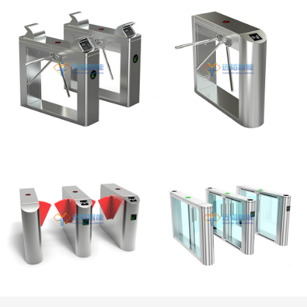
桥式直角指纹三辊闸
桥式侧面圆弧三辊闸
桥式侧面圆弧翼闸
桥式速通门