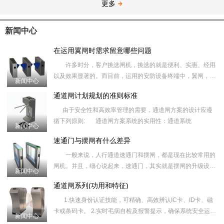
更多
新闻中心
在运用翼闸时需求留意哪些问题
许多时分，客户挑选闸机，挑选的就是便利、实惠、经用
以及效果显著的。而目前，运用的安防设备终端中，翼闸，是
新闻中心
运用起来最为便利，也
通道闸计划规划的准则标准
由于安全性和高效率管理的需要，通道闸方案的设计应遵
循下列原则: 通道闸方案系统的实用性：通道系统
新闻中心
速通门与摆闸有什么差异
一般来说，人行通道速通门和摆闸，都是现在比较常用的
闸机。并且，细心说起来，速通门，其实就是摆闸的升级设
新闻中心
备。因而，很多人都分不
通道闸系列(功用和特征)
1.快速身份认证技能，可精确、高效辨认IC卡、ID卡、磁
卡或条码卡。 2.实时毛病自检及报警提示，确保系统安全运
新闻中心
转，便利维护、