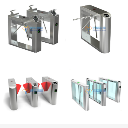
桥式直角指纹三辊闸
桥式侧面圆弧三辊闸
桥式侧面圆弧翼闸
桥式速通门