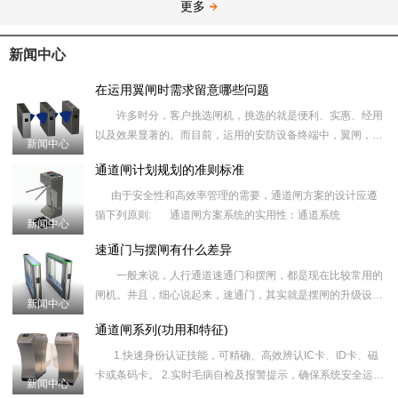
更多
新闻中心
在运用翼闸时需求留意哪些问题
许多时分，客户挑选闸机，挑选的就是便利、实惠、经用
以及效果显著的。而目前，运用的安防设备终端中，翼闸，是
新闻中心
运用起来最为便利，也
通道闸计划规划的准则标准
由于安全性和高效率管理的需要，通道闸方案的设计应遵
循下列原则: 通道闸方案系统的实用性：通道系统
新闻中心
速通门与摆闸有什么差异
一般来说，人行通道速通门和摆闸，都是现在比较常用的
闸机。并且，细心说起来，速通门，其实就是摆闸的升级设
新闻中心
备。因而，很多人都分不
通道闸系列(功用和特征)
1.快速身份认证技能，可精确、高效辨认IC卡、ID卡、磁
卡或条码卡。 2.实时毛病自检及报警提示，确保系统安全运
新闻中心
转，便利维护、