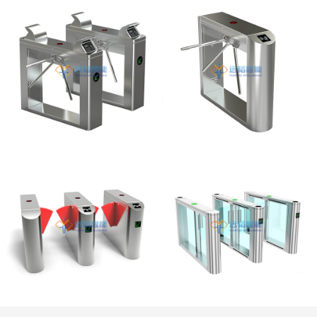
桥式直角指纹三辊闸
桥式侧面圆弧三辊闸
桥式侧面圆弧翼闸
桥式速通门