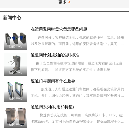
更多
新闻中心
在运用翼闸时需求留意哪些问题
许多时分，客户挑选闸机，挑选的就是便利、实惠、经用
以及效果显著的。而目前，运用的安防设备终端中，翼闸，是
新闻中心
运用起来最为便利，也
通道闸计划规划的准则标准
由于安全性和高效率管理的需要，通道闸方案的设计应遵
循下列原则: 通道闸方案系统的实用性：通道系统
新闻中心
速通门与摆闸有什么差异
一般来说，人行通道速通门和摆闸，都是现在比较常用的
闸机。并且，细心说起来，速通门，其实就是摆闸的升级设
新闻中心
备。因而，很多人都分不
通道闸系列(功用和特征)
1.快速身份认证技能，可精确、高效辨认IC卡、ID卡、磁
卡或条码卡。 2.实时毛病自检及报警提示，确保系统安全运
新闻中心
转，便利维护、